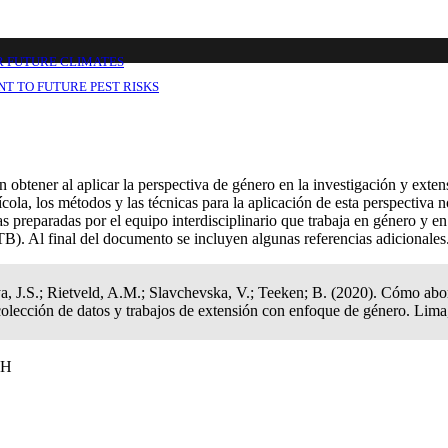
manejo de plagas y enfermedades: Preguntas
ón con enfoque de género
R FUTURE CLIMATES
T TO FUTURE PEST RISKS
n obtener al aplicar la perspectiva de género en la investigación y exte
cola, los métodos y las técnicas para la aplicación de esta perspectiva no
as preparadas por el equipo interdisciplinario que trabaja en género y
. Al final del documento se incluyen algunas referencias adicionales
J.S.; Rietveld, A.M.; Slavchevska, V.; Teeken; B. (2020). Cómo abord
colección de datos y trabajos de extensión con enfoque de género. Lima,
TH