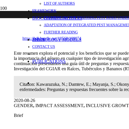
LIST OF AUTHORS
Cómo abordar la temática de género en el 
FRAMEWORK
recolección de datos y trabajos de extensi
BIOCONTROL AGENTS
FRAMEWORK FOR ASSESSING PEST RISKS UNDE
ADAPTATION OF INTEGRATED PEST MANAGEMEN
FURTHER READING
https://hdl.handle.net/10568/109074
PHENOLOGY MODELS
ANNEX
CONTACT US
Este resumen explora el potencial y los beneficios que se puede
la importancia del género en cualquier tipo de investigación agrí
PUBLICATIONS
continuación presentamos una guía útil de preguntas y respuest
Investigación del CGIAR en Raíces, Tubérculos y Bananos (RTB)
Citation:
Kawarazuka, N.; Damtew, E.; Mayanja, S.; Okonya, 
enfermedades: Preguntas y respuestas frecuentes sobre la re
2020-08-26
GENDER
,
IMPACT ASSESSMENT
,
INCLUSIVE GROW
Brief