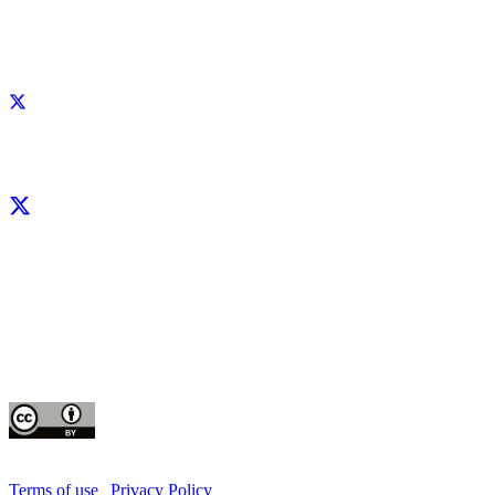
Facebook
X
LinkedIn
YouTube
Instagram
CIP thanks all donors and organizations that globally support its work through th
contributions to the
CGIAR Trust Fund
This publication is copyrighted by the International Potato Center (CIP). It is 
for use under the Creative Commons Attribution 4.0 International License
Terms of use
|
Privacy Policy